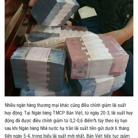
Nhiều ngân hàng thương mại khác cũng điều chỉnh giảm lãi suất
huy động. Tại Ngân hàng TMCP Bản Việt, từ ngày 20-3, lãi suất huy
động đã được điều chỉnh giảm từ 0,2-0,6 điểm% tùy theo kỳ hạn
sau khi Ngân hàng Nhà nước hạ trần lãi suất tiền gửi dưới 6 tháng.
Đến ngày 5-4, trong biểu lãi suất mới nhất, Bản Việt tiếp tục giảm