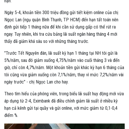
hạn.
Ngày 5-4, khoản tiền 300 triệu đồng gửi tiết kiệm online của chị
Ngọc Lan (ngụ quận Bình Thạnh, TP HCM) đến hạn tất toán nên
định gửi tiếp 1 tháng nữa để khi cần sử dụng gấp có thể rút ra
ngay. Tuy nhiên, khi tra cứu bảng lãi suất ngân hàng tháng 4 mới
thấy đã giảm khá sâu so với những tháng trước.
"Trước Tết Nguyên đán, lãi suất kỳ hạn 1 tháng tại NH tôi gửi là
5%/năm, sau đó giảm xuống 4,75%/năm vào cuối tháng 3 và đến
giờ, chỉ còn 4,7%/năm. Một khoản tiền gửi khác kỳ hạn 6 tháng của
tôi cũng vừa giảm xuống còn 7,1%/năm, thay vì mức 7,2%/năm vài
ngày trước" - chị Ngọc Lan cho hay.
Theo tìm hiểu của phóng viên, trong biểu lãi suất huy động mới vừa
áp dụng từ 2-4, Eximbank đã điều chỉnh giảm lãi suất ở nhiều kỳ
hạn cả kênh gửi tại quầy và gửi online, với mức giảm từ 0,1-0,4
điểm %.