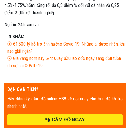
4,5%-4,75%/năm, tăng tối đa 0,2 điểm % đối với cá nhân và 0,25
điểm % đối với doanh nghiệp...
Nguồn: 24h.com.vn
TIN KHÁC
61.500 tỷ hỗ trợ ảnh hưởng Covid-19: Những ai được nhận, khi
nào giải ngân?
Giá vàng hôm nay 6/4: Quay đầu lao dốc ngay sáng đầu tuần
do sợ hãi COVID-19
BẠN CẦN TIỀN?
Hãy đăng ký cầm đồ online H88 sẽ gọi ngay cho bạn để hỗ trợ
nhanh nhất.
CẦM ĐỒ NGAY